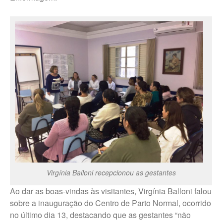
Trabalhe Conosco Ibirarema
Trabalhe Conosco Marília – ESF
Trabalhe Conosco Oscar
Bressane
Trabalhe Conosco Reginópolis
– SP
Trabalhe Conosco Ribeirão do
Sul – SP
Trabalhe Conosco São Pedro
do Turvo – SP
CANAL DE DENÚNCIAS
Virgínia Balloni recepcionou as gestantes
Fale Conosco
Fale Conosco – Ibirarema
Ao dar as boas-vindas às visitantes, Virgínia Balloni falou
sobre a inauguração do Centro de Parto Normal, ocorrido
Fale Conosco – Campos Novos
no último dia 13, destacando que as gestantes “não
Paulista