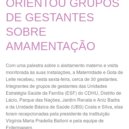
ORIENTOU GRUPOS
História
DE GESTANTES
Localização
MISSÃO, VISÃO E VALORES
SOBRE
TERMOS DE USO E POLÍTICA
DE PRIVACIDADE
AMAMENTAÇÃO
Vigilância Nutricional
Últimas Notícias
Com uma palestra sobre o aleitamento materno e visita
monitorada às suas instalações, a Maternidade e Gota de
Portal da Transparência
Leite recebeu, nesta sexta-feira, cerca de 30 gestantes.
Integrantes de grupos de gestantes das Unidades
Ouvidoria Maternidade Gota
Estratégia Saúde da Família (ESF) do CDHU, Distrito de
de Leite
Lácio, Parque das Nações, Jardim Renata e Aniz Badra
e da Unidade Básica de Saúde (UBS) Costa e Silva, elas
foram recepcionadas pela presidente da instituição
Trabalhe Conosco Geral
Virgínia Maria Pradella Balloni e pela equipe de
Trabalhe Conosco Campos
Enfermagem.
Novos Paulista