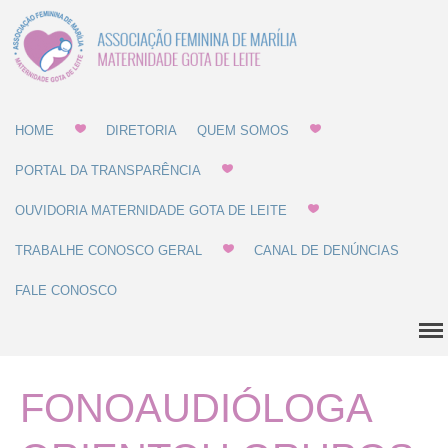
Associação Feminina
Gota de Leite
de Marília -
MATERNIDADE E
GOTA DE LEITE
HOME
DIRETORIA
QUEM SOMOS
Home
PORTAL DA TRANSPARÊNCIA
Diretoria
OUVIDORIA MATERNIDADE GOTA DE LEITE
Quem Somos
TRABALHE CONOSCO GERAL
CANAL DE DENÚNCIAS
Estatuto
FALE CONOSCO
Regulamentos
Regulamento de Compras
Regulamento de
Recrutamento
FONOAUDIÓLOGA
Balanço Patrimonial
Dúvidas Comuns