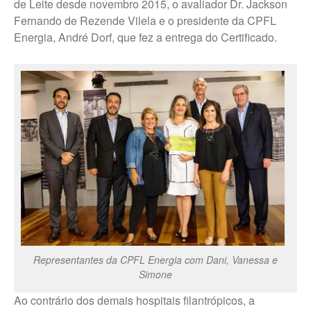
de Leite desde novembro 2015, o avaliador Dr. Jackson
Fernando de Rezende Vilela e o presidente da CPFL
Fale Conosco – Oscar
Bressane
Energia, André Dorf, que fez a entrega do Certificado.
Representantes da CPFL Energia com Dani, Vanessa e
Simone
Ao contrário dos demais hospitais filantrópicos, a