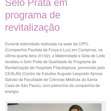
Selo Prata em
História
Localização
programa de
MISSÃO, VISÃO E VALORES
revitalização
TERMOS DE USO E POLÍTICA
DE PRIVACIDADE
Vigilância Nutricional
Durante solenidade realizada na sede da CPFL
Últimas Notícias
(Companhia Paulista de Força e Luz) em Campinas, na
última quarta-feira (01/02), a Maternidade e Gota de Leite
Portal da Transparência
recebeu o Selo Prata de Qualidade do Programa de
Revitalização de Hospitais Filantrópicos, promovido pelo
CEALAG (Centro de Estudos Augusto Leopoldo Ayrosa
Ouvidoria Maternidade Gota
Galvão da Faculdade de Ciências Médicas da Santa
de Leite
Casa de São Paulo), com patrocínio da companhia de
energia.
Trabalhe Conosco Geral
Trabalhe Conosco Campos
Novos Paulista