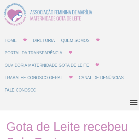
Associação Feminina
Gota de Leite
de Marília -
MATERNIDADE E
GOTA DE LEITE
Home
HOME
DIRETORIA
QUEM SOMOS
PORTAL DA TRANSPARÊNCIA
Diretoria
Quem Somos
OUVIDORIA MATERNIDADE GOTA DE LEITE
Estatuto
TRABALHE CONOSCO GERAL
CANAL DE DENÚNCIAS
Regulamentos
FALE CONOSCO
Regulamento de Compras
Regulamento de
Recrutamento
Balanço Patrimonial
Gota de Leite recebeu
Dúvidas Comuns