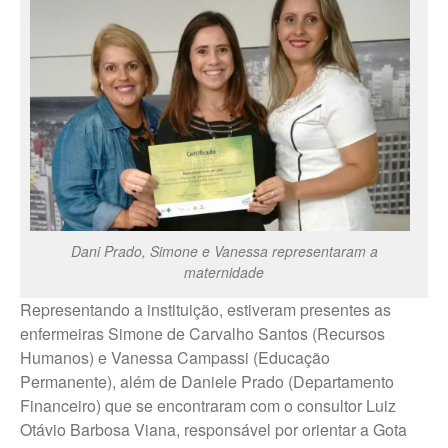
Trabalhe Conosco Ibirarema
Trabalhe Conosco Marília – ESF
Trabalhe Conosco Oscar
Bressane
Trabalhe Conosco Reginópolis
– SP
Trabalhe Conosco Ribeirão do
Sul – SP
Trabalhe Conosco São Pedro
do Turvo – SP
Dani Prado, Simone e Vanessa representaram a
maternidade
CANAL DE DENÚNCIAS
Representando a instituição, estiveram presentes as
Fale Conosco
enfermeiras Simone de Carvalho Santos (Recursos
Humanos) e Vanessa Campassi (Educação
Fale Conosco – Ibirarema
Permanente), além de Daniele Prado (Departamento
Fale Conosco – Campos Novos
Financeiro) que se encontraram com o consultor Luiz
Paulista
Otávio Barbosa Viana, responsável por orientar a Gota
Fale Conosco – Marília