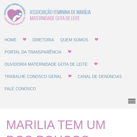
Associação Feminina
Gota de Leite
de Marília -
MATERNIDADE E
GOTA DE LEITE
HOME
DIRETORIA
QUEM SOMOS
Home
PORTAL DA TRANSPARÊNCIA
OUVIDORIA MATERNIDADE GOTA DE LEITE
Diretoria
Quem Somos
TRABALHE CONOSCO GERAL
CANAL DE DENÚNCIAS
Estatuto
FALE CONOSCO
Regulamentos
Regulamento de Compras
Regulamento de
Recrutamento
MARILIA TEM UM
Balanço Patrimonial