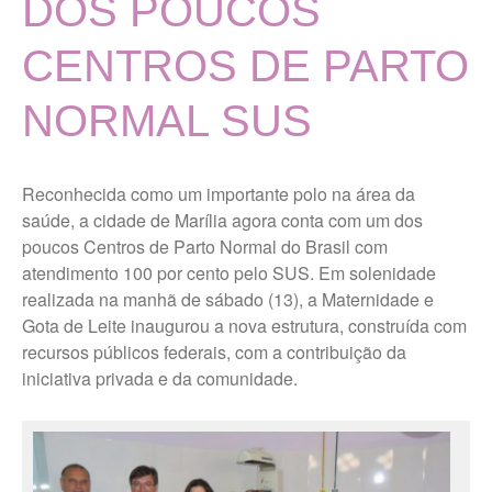
DOS POUCOS
Dúvidas Comuns
História
CENTROS DE PARTO
Localização
NORMAL SUS
MISSÃO, VISÃO E VALORES
TERMOS DE USO E POLÍTICA
DE PRIVACIDADE
Reconhecida como um importante polo na área da
Vigilância Nutricional
saúde, a cidade de Marília agora conta com um dos
Últimas Notícias
poucos Centros de Parto Normal do Brasil com
atendimento 100 por cento pelo SUS. Em solenidade
realizada na manhã de sábado (13), a Maternidade e
Portal da Transparência
Gota de Leite inaugurou a nova estrutura, construída com
recursos públicos federais, com a contribuição da
Ouvidoria Maternidade Gota
iniciativa privada e da comunidade.
de Leite
Trabalhe Conosco Geral