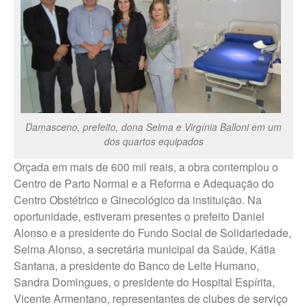
Trabalhe Conosco Campos
Novos Paulista
Trabalhe Conosco Ibirarema
Trabalhe Conosco Marília – ESF
Trabalhe Conosco Oscar
Bressane
Trabalhe Conosco Reginópolis
– SP
Damasceno, prefeito, dona Selma e Virgínia Balloni em um
dos quartos equipados
Trabalhe Conosco Ribeirão do
Sul – SP
Orçada em mais de 600 mil reais, a obra contemplou o
Trabalhe Conosco São Pedro
Centro de Parto Normal e a Reforma e Adequação do
do Turvo – SP
Centro Obstétrico e Ginecológico da instituição. Na
oportunidade, estiveram presentes o prefeito Daniel
Alonso e a presidente do Fundo Social de Solidariedade,
CANAL DE DENÚNCIAS
Selma Alonso, a secretária municipal da Saúde, Kátia
Fale Conosco
Santana, a presidente do Banco de Leite Humano,
Fale Conosco – Ibirarema
Sandra Domingues, o presidente do Hospital Espírita,
Vicente Armentano, representantes de clubes de serviço
Fale Conosco – Campos Novos