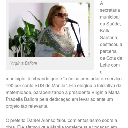
A
secretária
municipal
da Saúde,
Kátia
Santana,
destacou a
parceria
da Gota de
Virgínia Balloni
Leite com
o
município, lembrando que é “o único prestador de serviço
100 por cento SUS de Marília”. Ela elogiou a iniciativa da
maternidade, parabenizando a presidente Virgínia Maria
Pradella Balloni pela dedicação em levar adiante um
projeto tão relevante.
O prefeito Daniel Alonso falou com entusiasmo sobre a
obra. Ele afirmou que Marília fortalece sua vocação em