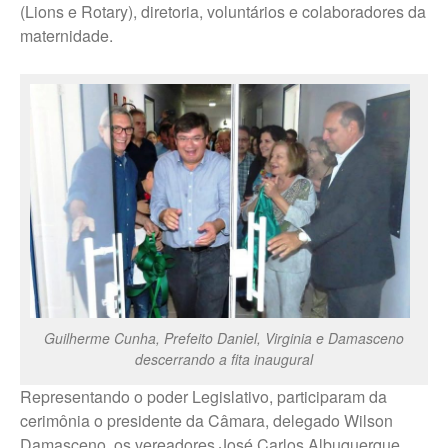
Paulista
(Lions e Rotary), diretoria, voluntários e colaboradores da
maternidade.
Fale Conosco – Marília
Fale Conosco – Oscar
Bressane
Guilherme Cunha, Prefeito Daniel, Virginia e Damasceno
descerrando a fita inaugural
Representando o poder Legislativo, participaram da
cerimônia o presidente da Câmara, delegado Wilson
Damasceno, os vereadores José Carlos Albuquerque,