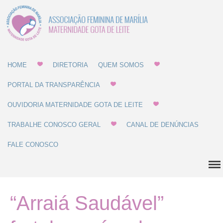
Associação Feminina
Gota de Leite
de Marília -
MATERNIDADE E
GOTA DE LEITE
HOME
DIRETORIA
QUEM SOMOS
Home
PORTAL DA TRANSPARÊNCIA
OUVIDORIA MATERNIDADE GOTA DE LEITE
Diretoria
Quem Somos
TRABALHE CONOSCO GERAL
CANAL DE DENÚNCIAS
Estatuto
FALE CONOSCO
Regulamentos
Regulamento de Compras
Regulamento de
“Arraiá Saudável”
Recrutamento
Balanço Patrimonial