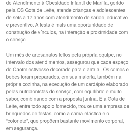
Trabalhe Conosco Campos
de Atendimento à Obesidade Infantil de Marília, gerido
Novos Paulista
pela OS Gota de Leite, atende crianças e adolescentes
de seis a 17 anos com atendimento de saúde, educativo
Trabalhe Conosco Ibirarema
e preventivo. A festa é mais uma oportunidade de
Trabalhe Conosco Marília – ESF
construção de vínculos, na interação e proximidade com
Trabalhe Conosco Oscar
o serviço.
Bressane
Trabalhe Conosco Reginópolis
Um mês de artesanatos feitos pela própria equipe, no
– SP
intervalo dos atendimentos, assegurou que cada espaço
Trabalhe Conosco Ribeirão do
do Caoim estivesse decorado para o arraial. Os comes e
Sul – SP
bebes foram preparados, em sua maioria, também na
Trabalhe Conosco São Pedro
própria cozinha, na execução de um cardápio elaborado
do Turvo – SP
pelas nutricionistas do serviço, com equilíbrio e muito
sabor, combinando com a proposta junina. E a Gota de
CANAL DE DENÚNCIAS
Leite, entre todo apoio fornecido, trouxe uma empresa de
brinquedos de festas, como a cama-elástica e o
Fale Conosco
“cotonete”, que propõem bastante movimento corporal,
Fale Conosco – Ibirarema
em segurança.
Fale Conosco – Campos Novos