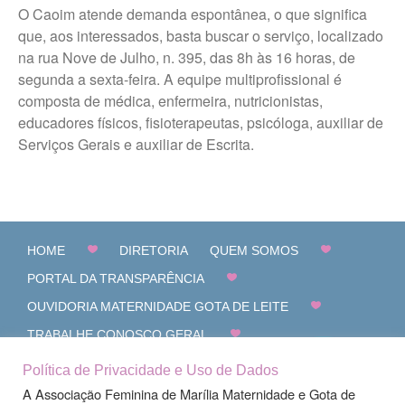
O Caoim atende demanda espontânea, o que significa
que, aos interessados, basta buscar o serviço, localizado
na rua Nove de Julho, n. 395, das 8h às 16 horas, de
segunda a sexta-feira. A equipe multiprofissional é
composta de médica, enfermeira, nutricionistas,
educadores físicos, fisioterapeutas, psicóloga, auxiliar de
Serviços Gerais e auxiliar de Escrita.
HOME
DIRETORIA
QUEM SOMOS
PORTAL DA TRANSPARÊNCIA
OUVIDORIA MATERNIDADE GOTA DE LEITE
TRABALHE CONOSCO GERAL
CANAL DE DENÚNCIAS
FALE CONOSCO
Política de Privacidade e Uso de Dados
A Associação Feminina de Marília Maternidade e Gota de