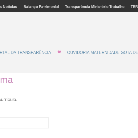
s Notícias
Balanço Patrimonial
Transparência Ministério Trabalho
TER
ação Feminina de Marília - MATERNIDADE E GOTA DE LEITE
de Leite
RTAL DA TRANSPARÊNCIA
OUVIDORIA MATERNIDADE GOTA DE
ema
rrículo.