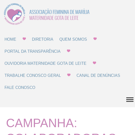
Associação Feminina
Gota de Leite
de Marília -
MATERNIDADE E
Home
GOTA DE LEITE
HOME
DIRETORIA
QUEM SOMOS
Diretoria
PORTAL DA TRANSPARÊNCIA
Quem Somos
OUVIDORIA MATERNIDADE GOTA DE LEITE
Estatuto
Regulamentos
TRABALHE CONOSCO GERAL
CANAL DE DENÚNCIAS
Regulamento de Compras
FALE CONOSCO
Regulamento de
Recrutamento
Balanço Patrimonial
Dúvidas Comuns
CAMPANHA:
História