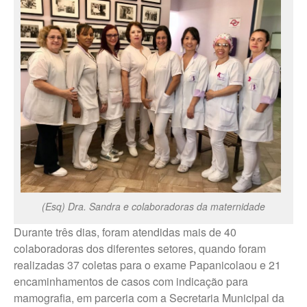
Trabalhe Conosco Marília – ESF
Trabalhe Conosco Oscar
Bressane
Trabalhe Conosco Reginópolis
– SP
Trabalhe Conosco Ribeirão do
Sul – SP
Trabalhe Conosco São Pedro
do Turvo – SP
CANAL DE DENÚNCIAS
(Esq) Dra. Sandra e colaboradoras da maternidade
Fale Conosco
Durante três dias, foram atendidas mais de 40
Fale Conosco – Ibirarema
colaboradoras dos diferentes setores, quando foram
Fale Conosco – Campos Novos
realizadas 37 coletas para o exame Papanicolaou e 21
Paulista
encaminhamentos de casos com indicação para
Fale Conosco – Marília
mamografia, em parceria com a Secretaria Municipal da