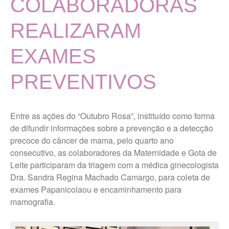
COLABORADORAS
Localização
MISSÃO, VISÃO E VALORES
REALIZARAM
TERMOS DE USO E POLÍTICA
DE PRIVACIDADE
EXAMES
Vigilância Nutricional
PREVENTIVOS
Últimas Notícias
Portal da Transparência
Entre as ações do “Outubro Rosa”, instituído como forma
de difundir informações sobre a prevenção e a detecção
precoce do câncer de mama, pelo quarto ano
Ouvidoria Maternidade Gota
de Leite
consecutivo, as colaboradores da Maternidade e Gota de
Leite participaram da triagem com a médica ginecologista
Dra. Sandra Regina Machado Camargo, para coleta de
Trabalhe Conosco Geral
exames Papanicolaou e encaminhamento para
Trabalhe Conosco Campos
mamografia.
Novos Paulista
Trabalhe Conosco Ibirarema