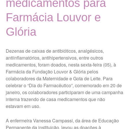
medicamentos para
Localização
Farmácia Louvor e
MISSÃO, VISÃO E VALORES
TERMOS DE USO E POLÍTICA
Glória
DE PRIVACIDADE
Vigilância Nutricional
Dezenas de caixas de antibióticos, analgésicos,
Últimas Notícias
antiinflamatórios, antihipertensivos, entre outros
medicamentos, foram doados, nesta sexta-feira (05), à
Portal da Transparência
Farmácia da Fundação Louvor & Glória pelos
colaboradores da Maternidade e Gota de Leite. Para
celebrar o “Dia do Farmacêutico”, comemorado em 20 de
Ouvidoria Maternidade Gota
de Leite
janeiro, os colaboradores participaram de uma campanha
interna trazendo de casa medicamentos que não
estavam em uso.
Trabalhe Conosco Geral
Trabalhe Conosco Campos
A enfermeira Vanessa Campassi, da área de Educação
Novos Paulista
Permanente da instituição, levou as doações à