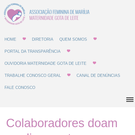
Associação Feminina
Gota de Leite
de Marília -
MATERNIDADE E
GOTA DE LEITE
Home
HOME
DIRETORIA
QUEM SOMOS
PORTAL DA TRANSPARÊNCIA
Diretoria
Quem Somos
OUVIDORIA MATERNIDADE GOTA DE LEITE
Estatuto
TRABALHE CONOSCO GERAL
CANAL DE DENÚNCIAS
Regulamentos
FALE CONOSCO
Regulamento de Compras
Regulamento de
Recrutamento
Balanço Patrimonial
Colaboradores doam
Dúvidas Comuns
História