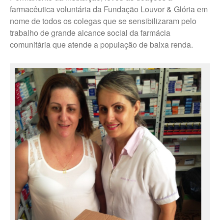
Trabalhe Conosco Ibirarema
farmacêutica voluntária da Fundação Louvor & Glória em
Trabalhe Conosco Marília – ESF
nome de todos os colegas que se sensibilizaram pelo
trabalho de grande alcance social da farmácia
Trabalhe Conosco Oscar
comunitária que atende a população de baixa renda.
Bressane
Trabalhe Conosco Reginópolis
– SP
Trabalhe Conosco Ribeirão do
Sul – SP
Trabalhe Conosco São Pedro
do Turvo – SP
CANAL DE DENÚNCIAS
Fale Conosco
Fale Conosco – Ibirarema
Fale Conosco – Campos Novos
Paulista
Fale Conosco – Marília