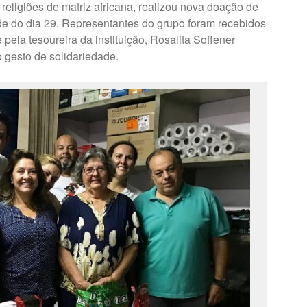
religiões de matriz africana, realizou nova doação de
rde do dia 29. Representantes do grupo foram recebidos
 pela tesoureira da instituição, Rosalita Soffener
gesto de solidariedade.