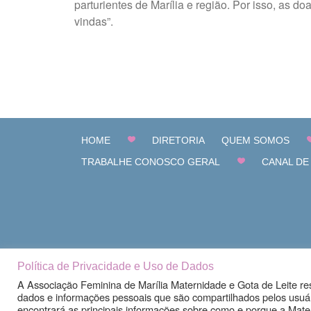
parturientes de Marília e região. Por isso, as 
vindas”.
HOME
DIRETORIA
QUEM SOMOS
TRABALHE CONOSCO GERAL
CANAL DE
Política de Privacidade e Uso de Dados
A Associação Feminina de Marília Maternidade e Gota de Leite re
dados e informações pessoais que são compartilhados pelos usuári
encontrará as principais informações sobre como e porque a Mater