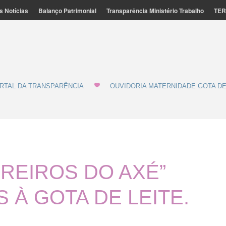
s Notícias
Balanço Patrimonial
Transparência Ministério Trabalho
TER
ação Feminina de Marília - MATERNIDADE E GOTA DE LEITE
de Leite
RTAL DA TRANSPARÊNCIA
OUVIDORIA MATERNIDADE GOTA DE
REIROS DO AXÉ”
 À GOTA DE LEITE.