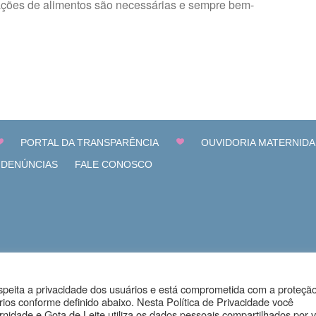
doações de alimentos são necessárias e sempre bem-
PORTAL DA TRANSPARÊNCIA
OUVIDORIA MATERNIDA
 DENÚNCIAS
FALE CONOSCO
speita a privacidade dos usuários e está comprometida com a proteçã
os conforme definido abaixo. Nesta Política de Privacidade você
nidade e Gota de Leite utiliza os dados pessoais compartilhados por 