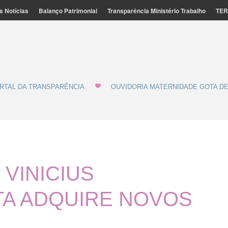
s Notícias
Balanço Patrimonial
Transparência Ministério Trabalho
TER
ação Feminina de Marília - MATERNIDADE E GOTA DE LEITE
de Leite
RTAL DA TRANSPARÊNCIA
OUVIDORIA MATERNIDADE GOTA DE
VINICIUS
TA ADQUIRE NOVOS