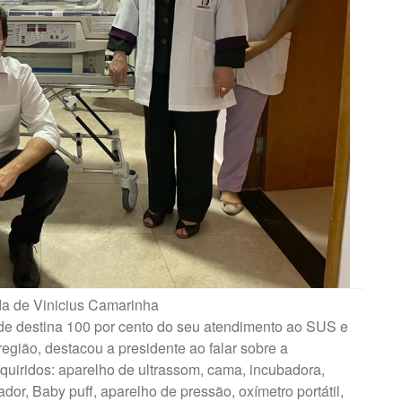
a de Vinicius Camarinha
de destina 100 por cento do seu atendimento ao SUS e
região, destacou a presidente ao falar sobre a
uiridos: aparelho de ultrassom, cama, incubadora,
dor, Baby puff, aparelho de pressão, oxímetro portátil,