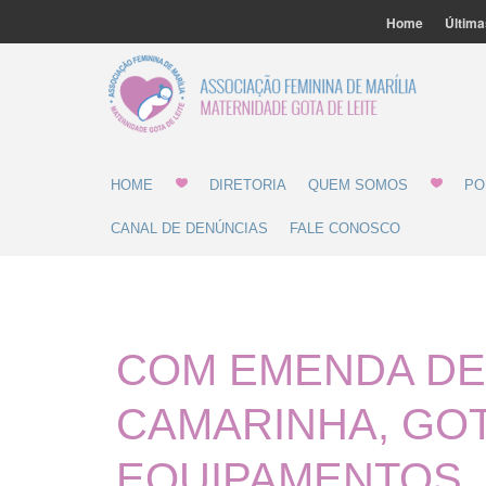
Home
Última
Associ
Gota 
HOME
DIRETORIA
QUEM SOMOS
PO
CANAL DE DENÚNCIAS
FALE CONOSCO
COM EMENDA DE 
CAMARINHA, GO
EQUIPAMENTOS