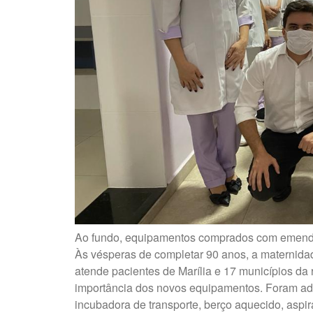
Ao fundo, equipamentos comprados com emend
Às vésperas de completar 90 anos, a maternida
atende pacientes de Marília e 17 municípios da 
importância dos novos equipamentos. Foram adq
incubadora de transporte, berço aquecido, aspira