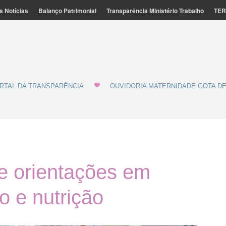
s Notícias
Balanço Patrimonial
Transparência Ministério Trabalho
TER
ação Feminina de Marília - MATERNIDADE E GOTA DE LEITE
de Leite
RTAL DA TRANSPARÊNCIA
OUVIDORIA MATERNIDADE GOTA DE
 orientações em
o e nutrição