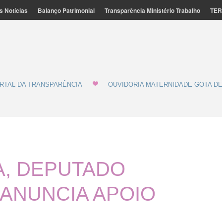
s Notícias
Balanço Patrimonial
Transparência Ministério Trabalho
TER
ação Feminina de Marília - MATERNIDADE E GOTA DE LEITE
de Leite
RTAL DA TRANSPARÊNCIA
OUVIDORIA MATERNIDADE GOTA DE
TA, DEPUTADO
ANUNCIA APOIO