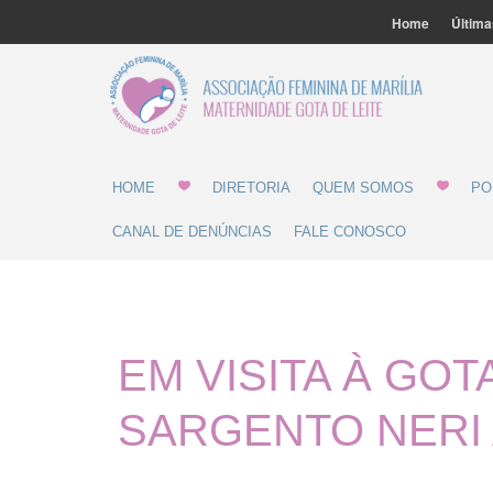
Home
Última
Associ
Gota 
HOME
DIRETORIA
QUEM SOMOS
PO
CANAL DE DENÚNCIAS
FALE CONOSCO
EM VISITA À GO
SARGENTO NERI 