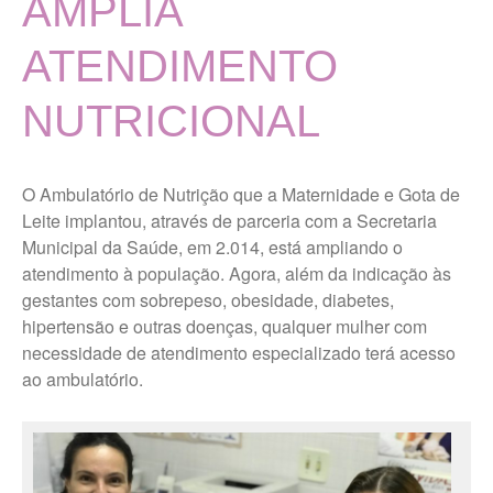
AMPLIA
História
ATENDIMENTO
Localização
MISSÃO, VISÃO E VALORES
NUTRICIONAL
TERMOS DE USO E POLÍTICA
DE PRIVACIDADE
Vigilância Nutricional
O Ambulatório de Nutrição que a Maternidade e Gota de
Leite implantou, através de parceria com a Secretaria
Últimas Notícias
Municipal da Saúde, em 2.014, está ampliando o
atendimento à população. Agora, além da indicação às
Portal da Transparência
gestantes com sobrepeso, obesidade, diabetes,
hipertensão e outras doenças, qualquer mulher com
necessidade de atendimento especializado terá acesso
Ouvidoria Maternidade Gota
ao ambulatório.
de Leite
Trabalhe Conosco Geral
Trabalhe Conosco Campos