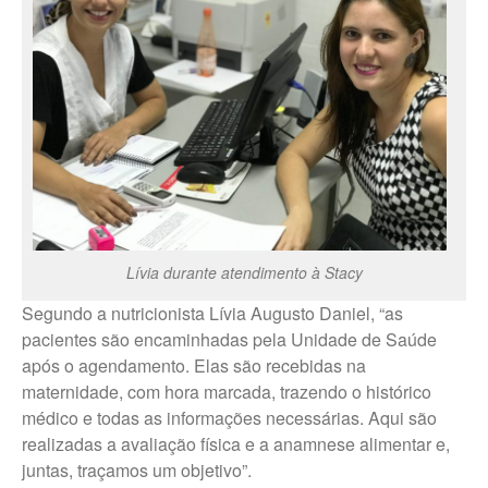
Novos Paulista
Trabalhe Conosco Ibirarema
Trabalhe Conosco Marília – ESF
Trabalhe Conosco Oscar
Bressane
Trabalhe Conosco Reginópolis
– SP
Trabalhe Conosco Ribeirão do
Sul – SP
Trabalhe Conosco São Pedro
Lívia durante atendimento à Stacy
do Turvo – SP
Segundo a nutricionista Lívia Augusto Daniel, “as
pacientes são encaminhadas pela Unidade de Saúde
CANAL DE DENÚNCIAS
após o agendamento. Elas são recebidas na
Fale Conosco
maternidade, com hora marcada, trazendo o histórico
médico e todas as informações necessárias. Aqui são
Fale Conosco – Ibirarema
realizadas a avaliação física e a anamnese alimentar e,
Fale Conosco – Campos Novos
juntas, traçamos um objetivo”.
Paulista