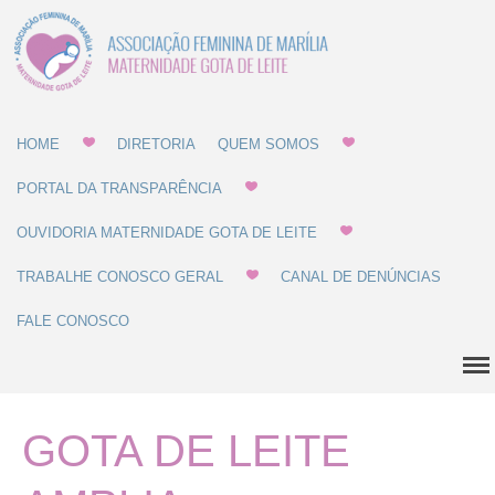
Associação Feminina
Gota de Leite
de Marília -
MATERNIDADE E
GOTA DE LEITE
HOME
DIRETORIA
QUEM SOMOS
Home
PORTAL DA TRANSPARÊNCIA
Diretoria
OUVIDORIA MATERNIDADE GOTA DE LEITE
Quem Somos
TRABALHE CONOSCO GERAL
CANAL DE DENÚNCIAS
Estatuto
FALE CONOSCO
Regulamentos
Regulamento de Compras
Regulamento de
Recrutamento
GOTA DE LEITE
Balanço Patrimonial
Dúvidas Comuns