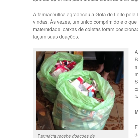
A farmacêutica agradeceu a Gota de Leite pela 
vindas. Às vezes, um único comprimido é o que 
maternidade, caixas de coletas foram posiciona
façam suas doações.
A
B
m
m
S
c
c
M
F
d
F
armácia recebe doações de