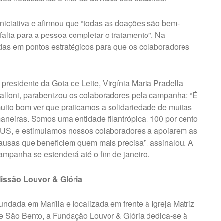
iniciativa e afirmou que “todas as doações são bem-
falta para a pessoa completar o tratamento”. Na
das em pontos estratégicos para que os colaboradores
 presidente da Gota de Leite, Virgínia Maria Pradella
alloni, parabenizou os colaboradores pela campanha: “É
uito bom ver que praticamos a solidariedade de muitas
aneiras. Somos uma entidade filantrópica, 100 por cento
US, e estimulamos nossos colaboradores a apoiarem as
ausas que beneficiem quem mais precisa”, assinalou. A
ampanha se estenderá até o fim de janeiro.
issão Louvor & Glória
undada em Marília e localizada em frente à Igreja Matriz
e São Bento, a Fundação Louvor & Glória dedica-se à