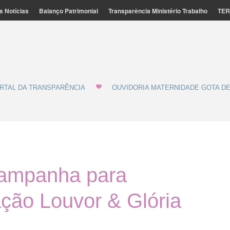
s Notícias
Balanço Patrimonial
Transparência Ministério Trabalho
TER
ação Feminina de Marília - MATERNIDADE E GOTA DE LEITE
de Leite
RTAL DA TRANSPARÊNCIA
OUVIDORIA MATERNIDADE GOTA DE
 campanha para
ção Louvor & Glória