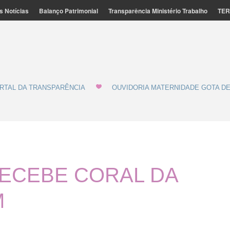
s Notícias
Balanço Patrimonial
Transparência Ministério Trabalho
TER
ação Feminina de Marília - MATERNIDADE E GOTA DE LEITE
de Leite
RTAL DA TRANSPARÊNCIA
OUVIDORIA MATERNIDADE GOTA DE
RECEBE CORAL DA
M