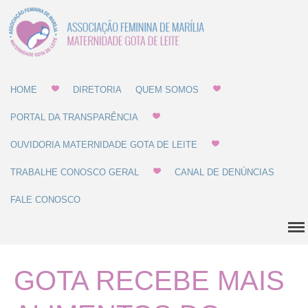
Associação Feminina
Gota de Leite
de Marília -
MATERNIDADE E
GOTA DE LEITE
Home
HOME
DIRETORIA
QUEM SOMOS
PORTAL DA TRANSPARÊNCIA
Diretoria
Quem Somos
OUVIDORIA MATERNIDADE GOTA DE LEITE
Estatuto
TRABALHE CONOSCO GERAL
CANAL DE DENÚNCIAS
Regulamentos
FALE CONOSCO
Regulamento de Compras
Regulamento de
Recrutamento
Balanço Patrimonial
GOTA RECEBE MAIS
Dúvidas Comuns