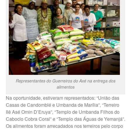
Trabalhe Conosco Ibirarema
Trabalhe Conosco Marília – ESF
Trabalhe Conosco Oscar
Bressane
Trabalhe Conosco Reginópolis
– SP
Trabalhe Conosco Ribeirão do
Sul – SP
Trabalhe Conosco São Pedro
do Turvo – SP
Representantes do Guerreiros do Axé na entrega dos
alimentos
CANAL DE DENÚNCIAS
Fale Conosco
Na oportunidade, estiveram representados: “União das
Casas de Candomblé e Umbanda de Marília”, “Terreiro
Fale Conosco – Ibirarema
Ilê Asé Omin D’Eruya”, “Templo de Umbanda Filhos do
Fale Conosco – Campos Novos
Caboclo Cobra Coral” e “Templo das Águas de Yemanjá”.
Paulista
Os alimentos foram arrecadados nos terreiros pelo corpo
Fale Conosco – Marília