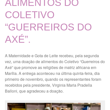
ALIMENTOS DO
História
Localização
COLETIVO
MISSÃO, VISÃO E VALORES
“GUERREIROS DO
TERMOS DE USO E POLÍTICA
DE PRIVACIDADE
AXÉ”.
Vigilância Nutricional
Últimas Notícias
A Maternidade e Gota de Leite recebeu, pela segunda
Portal da Transparência
vez, uma doação de alimentos do Coletivo “Guerreiros do
Axé” que promove as religiões de matriz africana em
Marília. A entrega aconteceu na última quinta-feira, dia
Ouvidoria Maternidade Gota
de Leite
primeiro de novembro, quando os representantes foram
recebidos pela presidente, Virginia Maria Pradella
Balloni, que agradeceu a doação.
Trabalhe Conosco Geral
Trabalhe Conosco Campos
Novos Paulista