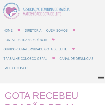
Associação Feminina
Gota de Leite
de Marília -
MATERNIDADE E
Home
GOTA DE LEITE
HOME
DIRETORIA
QUEM SOMOS
Diretoria
PORTAL DA TRANSPARÊNCIA
Quem Somos
OUVIDORIA MATERNIDADE GOTA DE LEITE
Estatuto
Regulamentos
TRABALHE CONOSCO GERAL
CANAL DE DENÚNCIAS
Regulamento de Compras
FALE CONOSCO
Regulamento de
Recrutamento
Balanço Patrimonial
GOTA RECEBEU
Dúvidas Comuns
História