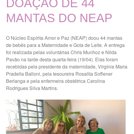
DOAÇÃO DE 44
Localização
MISSÃO, VISÃO E VALORES
MANTAS DO NEAP
TERMOS DE USO E POLÍTICA
DE PRIVACIDADE
O Núcleo Espírita Amor e Paz (NEAP) doou 44 mantas
Vigilância Nutricional
de bebês para a Maternidade e Gota de Leite. A entrega
Últimas Notícias
foi realizada pelas voluntárias Chris Munhoz e Nilda
Pavão na tarde desta quarta-feira (19/04). Elas foram
Portal da Transparência
recebidas pela presidente da maternidade, Virgínia Maria
Pradella Balloni, pela tesoureira Rosalita Soffener
Berlanga e pela enfermeira obstétrica Carolina
Ouvidoria Maternidade Gota
Rodrigues Silva Martins.
de Leite
Trabalhe Conosco Geral
Trabalhe Conosco Campos
Novos Paulista
Trabalhe Conosco Ibirarema