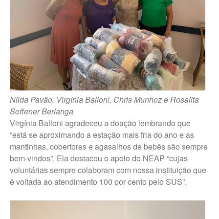
Trabalhe Conosco Marília – ESF
Trabalhe Conosco Oscar
Bressane
Trabalhe Conosco Reginópolis
– SP
Trabalhe Conosco Ribeirão do
Sul – SP
Nilda Pavão, Virgínia Balloni, Chris Munhoz e Rosalita
Trabalhe Conosco São Pedro
do Turvo – SP
Soffener Berlanga
Virgínia Balloni agradeceu a doação lembrando que
“está se aproximando a estação mais fria do ano e as
CANAL DE DENÚNCIAS
mantinhas, cobertores e agasalhos de bebês são sempre
Fale Conosco
bem-vindos”. Ela destacou o apoio do NEAP “cujas
Fale Conosco – Ibirarema
voluntárias sempre colaboram com nossa instituição que
é voltada ao atendimento 100 por cento pelo SUS”.
Fale Conosco – Campos Novos
Paulista
Fale Conosco – Marília