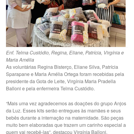
Trabalhe Conosco Marília – ESF
Trabalhe Conosco Oscar
Bressane
Trabalhe Conosco Reginópolis
– SP
Trabalhe Conosco Ribeirão do
Sul – SP
Enf. Telma Custódio, Regina, Eliane, Patrícia, Virgínia e
Trabalhe Conosco São Pedro
Maria Amélia
do Turvo – SP
As voluntárias Regina Bisterço, Eliane Silva, Patrícia
Sparapane e Maria Amélia Ortega foram recebidas pela
CANAL DE DENÚNCIAS
presidente da Gota de Leite, Virgínia Maria Pradella
Fale Conosco
Balloni e pela enfermeira Telma Custódio.
Fale Conosco – Ibirarema
“Mais uma vez agradecemos as doações do grupo Anjos
Fale Conosco – Campos Novos
da Luz. Esses kits serão entregues às mamães e seus
Paulista
bebês durante a internação na maternidade. São peças
Fale Conosco – Marília
muito bem elaboradas que trazem um carinho especial a
Fale Conosco – Oscar
quem vai recebê-las”, destacou Virgínia Balloni.