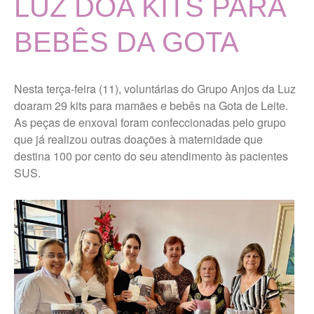
LUZ DOA KITS PARA
MISSÃO, VISÃO E VALORES
BEBÊS DA GOTA
TERMOS DE USO E POLÍTICA
DE PRIVACIDADE
Vigilância Nutricional
Nesta terça-feira (11), voluntárias do Grupo Anjos da Luz
Últimas Notícias
doaram 29 kits para mamães e bebês na Gota de Leite.
As peças de enxoval foram confeccionadas pelo grupo
que já realizou outras doações à maternidade que
Portal da Transparência
destina 100 por cento do seu atendimento às pacientes
SUS.
Ouvidoria Maternidade Gota
de Leite
Trabalhe Conosco Geral
Trabalhe Conosco Campos
Novos Paulista
Trabalhe Conosco Ibirarema