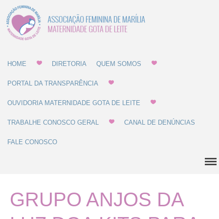
Associação Feminina
Gota de Leite
de Marília -
Home
MATERNIDADE E
GOTA DE LEITE
HOME
DIRETORIA
QUEM SOMOS
Diretoria
Quem Somos
PORTAL DA TRANSPARÊNCIA
Estatuto
OUVIDORIA MATERNIDADE GOTA DE LEITE
Regulamentos
TRABALHE CONOSCO GERAL
CANAL DE DENÚNCIAS
Regulamento de Compras
FALE CONOSCO
Regulamento de
Recrutamento
Balanço Patrimonial
Dúvidas Comuns
GRUPO ANJOS DA
História
Localização