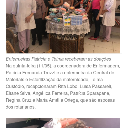
Trabalhe Conosco Marília – ESF
Trabalhe Conosco Oscar
Bressane
Trabalhe Conosco Reginópolis
– SP
Trabalhe Conosco Ribeirão do
Sul – SP
Trabalhe Conosco São Pedro
Enfermeiras Patrícia e Telma receberam as doações
do Turvo – SP
Na quinta-feira (11/05), a coordenadora de Enfermagem,
Patrícia Fernanda Truzzi e a enfermeira da Central de
Materiais e Esterilização da maternidade, Telma
CANAL DE DENÚNCIAS
Custódio, recepcionaram Rita Lobo, Luisa Passareli,
Fale Conosco
Eliane Silva, Angélica Ferreira, Patrícia Sparapane,
Fale Conosco – Ibirarema
Regina Cruz e Maria Amélia Ortega, que são esposas
dos rotarianos.
Fale Conosco – Campos Novos
Paulista
Fale Conosco – Marília