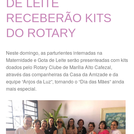
DE LEITE
Localização
MISSÃO, VISÃO E VALORES
RECEBERÃO KITS
TERMOS DE USO E POLÍTICA
DE PRIVACIDADE
DO ROTARY
Vigilância Nutricional
Últimas Notícias
Neste domingo, as parturientes internadas na
Maternidade e Gota de Leite serão presenteadas com kits
Portal da Transparência
doados pelo Rotary Clube de Marília Alto Cafezal,
através das companheiras da Casa da Amizade e da
equipe “Anjos da Luz”, tornando o “Dia das Mães” ainda
Ouvidoria Maternidade Gota
mais especial.
de Leite
Trabalhe Conosco Geral
Trabalhe Conosco Campos
Novos Paulista
Trabalhe Conosco Ibirarema