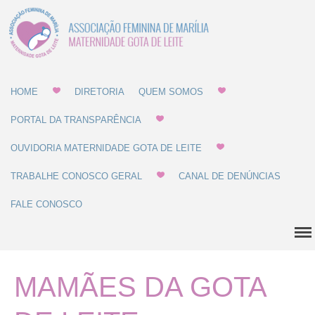
Associação Feminina
Gota de Leite
de Marília -
MATERNIDADE E
Home
GOTA DE LEITE
HOME
DIRETORIA
QUEM SOMOS
Diretoria
PORTAL DA TRANSPARÊNCIA
Quem Somos
OUVIDORIA MATERNIDADE GOTA DE LEITE
Estatuto
Regulamentos
TRABALHE CONOSCO GERAL
CANAL DE DENÚNCIAS
Regulamento de Compras
FALE CONOSCO
Regulamento de
Recrutamento
Balanço Patrimonial
MAMÃES DA GOTA
Dúvidas Comuns
História