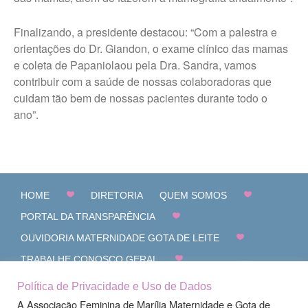
Finalizando, a presidente destacou: “Com a palestra e
orientações do Dr. Giandon, o exame clínico das mamas
e coleta de Papaniolaou pela Dra. Sandra, vamos
contribuir com a saúde de nossas colaboradoras que
cuidam tão bem de nossas pacientes durante todo o
ano”.
HOME
DIRETORIA
QUEM SOMOS
PORTAL DA TRANSPARÊNCIA
OUVIDORIA MATERNIDADE GOTA DE LEITE
TRABALHE CONOSCO GERAL
CANAL DE DENÚNCIAS
FALE CONOSCO
Política de Privacidade e Uso de Dados
A Associação Feminina de Marília Maternidade e Gota de