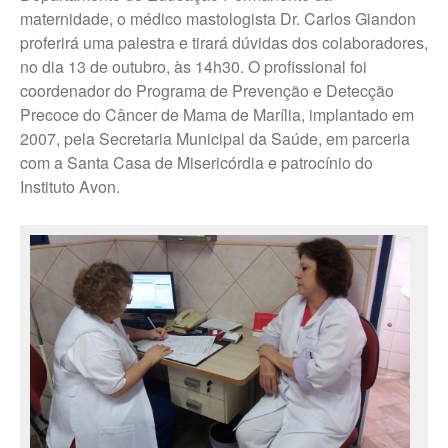
maternidade, o médico mastologista Dr. Carlos Giandon
Trabalhe Conosco Marília – ESF
proferirá uma palestra e tirará dúvidas dos colaboradores,
Trabalhe Conosco Oscar
no dia 13 de outubro, às 14h30. O profissional foi
Bressane
coordenador do Programa de Prevenção e Detecção
Trabalhe Conosco Reginópolis
Precoce do Câncer de Mama de Marília, implantado em
– SP
2007, pela Secretaria Municipal da Saúde, em parceria
Trabalhe Conosco Ribeirão do
com a Santa Casa de Misericórdia e patrocínio do
Sul – SP
Instituto Avon.
Trabalhe Conosco São Pedro
do Turvo – SP
CANAL DE DENÚNCIAS
Fale Conosco
Fale Conosco – Ibirarema
Fale Conosco – Campos Novos
Paulista
Fale Conosco – Marília