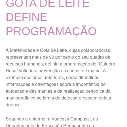
GOTA DE LEITE
Localização
MISSÃO, VISÃO E VALORES
DEFINE
TERMOS DE USO E POLÍTICA
DE PRIVACIDADE
PROGRAMAÇÃO
Vigilância Nutricional
Últimas Notícias
A Maternidade e Gota de Leite, cujas colaboradoras
representam mais de 90 por cento do seu quadro de
Portal da Transparência
recursos humanos, definiu a programação do “Outubro
Rosa” voltado à prevenção do câncer de mama. A
exemplo dos anos anteriores, serão difundidas
Ouvidoria Maternidade Gota
informações e orientações sobre a importância do
de Leite
autoexame das mamas e da realização periódica da
mamografia como forma de detectar precocemente a
Trabalhe Conosco Geral
doença.
Trabalhe Conosco Campos
Novos Paulista
Segundo a enfermeira Vanessa Campassi, do
Trabalhe Conosco Ibirarema
Departamento de Educação Permanente da