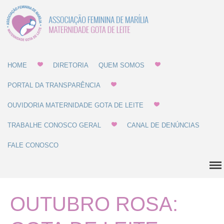
Associação Feminina
Gota de Leite
de Marília -
MATERNIDADE E
Home
GOTA DE LEITE
HOME
DIRETORIA
QUEM SOMOS
Diretoria
PORTAL DA TRANSPARÊNCIA
Quem Somos
OUVIDORIA MATERNIDADE GOTA DE LEITE
Estatuto
Regulamentos
TRABALHE CONOSCO GERAL
CANAL DE DENÚNCIAS
Regulamento de Compras
FALE CONOSCO
Regulamento de
Recrutamento
Balanço Patrimonial
Dúvidas Comuns
OUTUBRO ROSA:
História