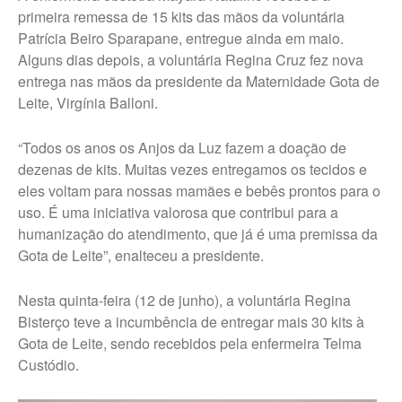
primeira remessa de 15 kits das mãos da voluntária
Trabalhe Conosco Marília – ESF
Patrícia Beiro Sparapane, entregue ainda em maio.
Trabalhe Conosco Oscar
Alguns dias depois, a voluntária Regina Cruz fez nova
Bressane
entrega nas mãos da presidente da Maternidade Gota de
Trabalhe Conosco Reginópolis
Leite, Virgínia Balloni.
– SP
Trabalhe Conosco Ribeirão do
“Todos os anos os Anjos da Luz fazem a doação de
Sul – SP
dezenas de kits. Muitas vezes entregamos os tecidos e
Trabalhe Conosco São Pedro
eles voltam para nossas mamães e bebês prontos para o
do Turvo – SP
uso. É uma iniciativa valorosa que contribui para a
humanização do atendimento, que já é uma premissa da
CANAL DE DENÚNCIAS
Gota de Leite”, enalteceu a presidente.
Fale Conosco
Nesta quinta-feira (12 de junho), a voluntária Regina
Fale Conosco – Ibirarema
Bisterço teve a incumbência de entregar mais 30 kits à
Fale Conosco – Campos Novos
Gota de Leite, sendo recebidos pela enfermeira Telma
Paulista
Custódio.
Fale Conosco – Marília