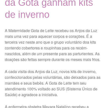
da Gota ganham kits
Localização
MISSÃO, VISÃO E VALORES
de inverno
TERMOS DE USO E POLÍTICA
DE PRIVACIDADE
A Maternidade Gota de Leite recebeu os Anjos da Luz
Vigilância Nutricional
mais uma vez para aquecer corpos e corações. É a
Últimas Notícias
terceira vez neste ano que o grupo voluntário doa kits
contendo cobertores e roupinhas para os recém-
Portal da Transparência
nascidos, além de um presente para as parturientes. As
doações são feitas sempre durante os meses mais frios.
Ouvidoria Maternidade Gota
A cada visita dos Anjos da Luz, novos kits de inverno,
de Leite
confeccionados pelas voluntárias, são deixados para as
mamães e seus bebês. A Gota de Leite tem seu
Trabalhe Conosco Geral
atendimento 100% voltado ao SUS (Sistema Único de
Trabalhe Conosco Campos
Saúde) e agradece a iniciativa.
Novos Paulista
Trabalhe Conosco Ibirarema
A enfermeira obstetra Mayara Natalino recebeu a