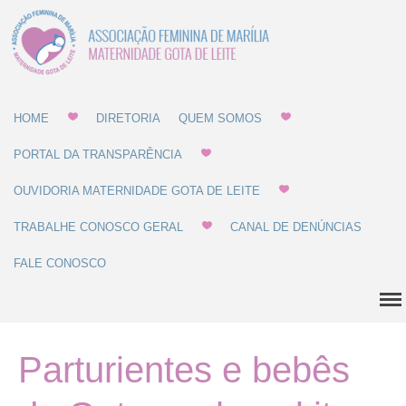
Associação Feminina
Gota de Leite
de Marília -
MATERNIDADE E
Home
GOTA DE LEITE
HOME
DIRETORIA
QUEM SOMOS
Diretoria
PORTAL DA TRANSPARÊNCIA
Quem Somos
OUVIDORIA MATERNIDADE GOTA DE LEITE
Estatuto
Regulamentos
TRABALHE CONOSCO GERAL
CANAL DE DENÚNCIAS
Regulamento de Compras
FALE CONOSCO
Regulamento de
Recrutamento
Balanço Patrimonial
Parturientes e bebês
Dúvidas Comuns
História