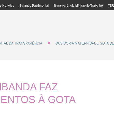
s Notícias
Balanço Patrimonial
Transparência Ministério Trabalho
TER
ação Feminina de Marília - MATERNIDADE E GOTA DE LEITE
de Leite
RTAL DA TRANSPARÊNCIA
OUVIDORIA MATERNIDADE GOTA DE
MBANDA FAZ
MENTOS À GOTA