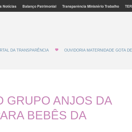
s Notícias
Balanço Patrimonial
Transparência Ministério Trabalho
TER
ação Feminina de Marília - MATERNIDADE E GOTA DE LEITE
de Leite
RTAL DA TRANSPARÊNCIA
OUVIDORIA MATERNIDADE GOTA DE
O GRUPO ANJOS DA
PARA BEBÊS DA