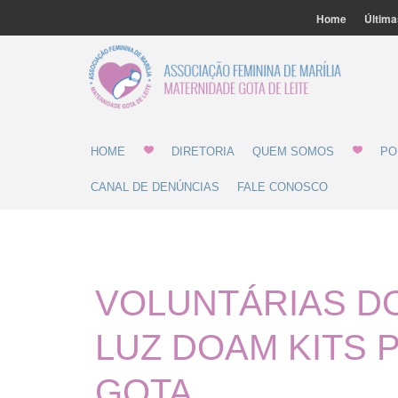
Home
Última
Associ
Gota 
HOME
DIRETORIA
QUEM SOMOS
PO
CANAL DE DENÚNCIAS
FALE CONOSCO
VOLUNTÁRIAS D
LUZ DOAM KITS 
GOTA